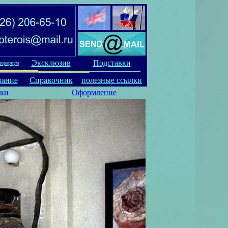
Эксклюзив
Подставки
лорариум
вание
Справочник
полезные ссылки
вки
Оформление