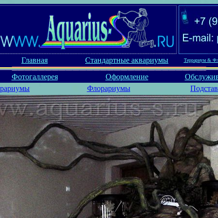
Главная
Стандартные аквариумы
Террариум & Ф
Фотогаллерея
Оформление
Обслужи
ррариумы
Флорариумы
Подста